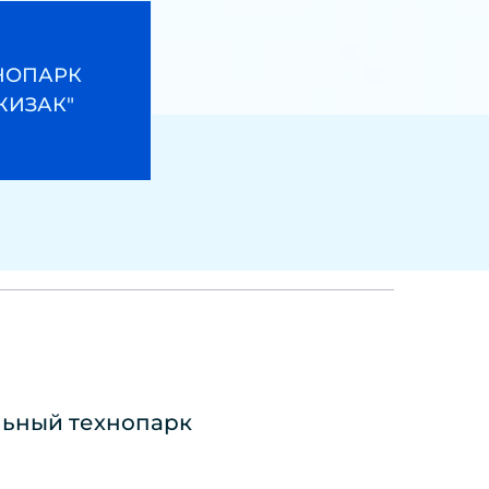
НОПАРК 
ЖИЗАК"
ьный технопарк 