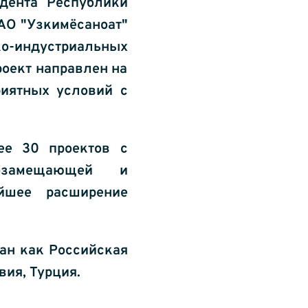
дента Республики 
 АО "Узкимёсаноат" 
индустриальных 
оект направлен на 
иятных условий с 
е 30 проектов с 
замещающей и 
йшее расширение 
ан как Российская 
ия, Турция. 