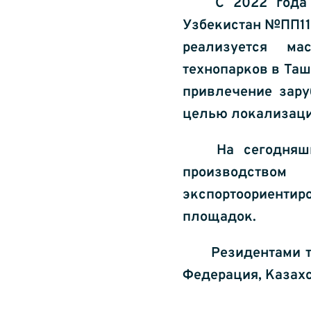
С 2022 года
Узбекистан №ПП116 
реализуется ма
технопарков в Таш
привлечение зару
целью локализаци
На сегодняш
производство
экспортоориенти
площадок.
Резидентами т
Федерация, Казахс