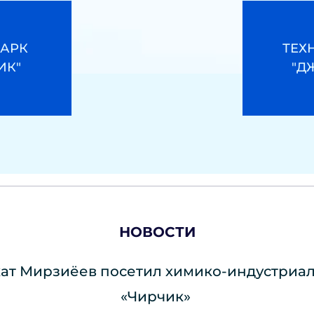
АРК 
ТЕХ
ИК"
"Д
НОВОСТИ
ат Мирзиёев посетил химико-индустриал
«Чирчик» 